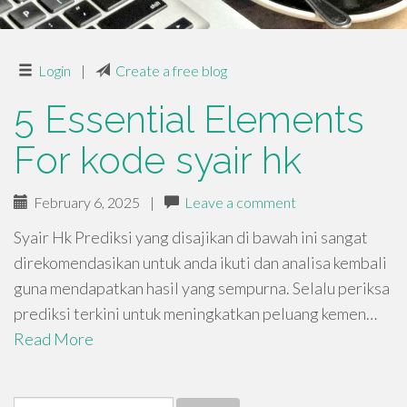
Login
|
Create a free blog
5 Essential Elements
For kode syair hk
February 6, 2025
|
Leave a comment
Syair Hk Prediksi yang disajikan di bawah ini sangat
direkomendasikan untuk anda ikuti dan analisa kembali
guna mendapatkan hasil yang sempurna. Selalu periksa
prediksi terkini untuk meningkatkan peluang kemen…
Read More